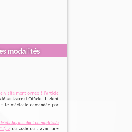
des modalités
re-visite mentionnée à l’article
ié au Journal Officiel. Il vient
-visite médicale demandée par
«
Maladie, accident et inaptitude
12)
»
du code du travail une