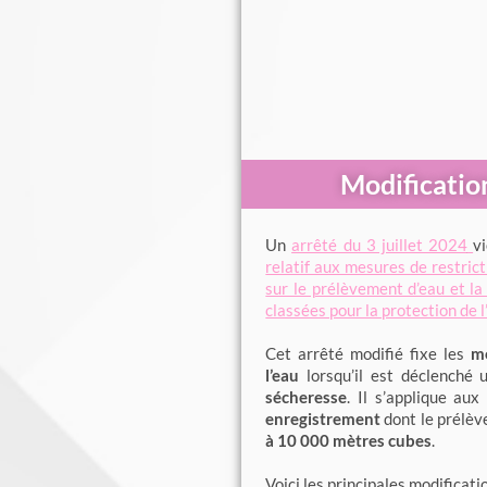
Modification
Un
arrêté du 3 juillet 2024
v
relatif aux mesures de restrict
sur le prélèvement d’eau et la
classées pour la protection de
Cet arrêté modifié fixe les
me
l’eau
lorsqu’il est déclenché
sécheresse
. Il s’applique au
enregistrement
dont le prélèv
à 10 000 mètres cubes
.
Voici les principales modificati