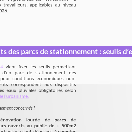
 travailleurs, applicables au niveau
2026.
s des parcs de stationnement : seuils d’
24
vient fixer les seuils permettant
re d’un parc de stationnement des
s pour conditions économiques non-
ents correspondent aux dispositifs
s eaux pluviales obligatoires selon
e l’urbanisme.
nnement concernés ?
rénovation lourde de parcs de
eurs ouverts au public de + 500m2
d’urbanisme sont déposées
à compter